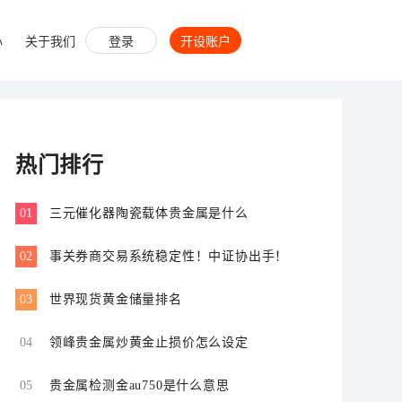
心
关于我们
登录
开设账户
热门排行
01
三元催化器陶瓷载体贵金属是什么
02
事关券商交易系统稳定性！中证协出手！
03
世界现货黄金储量排名
04
领峰贵金属炒黄金止损价怎么设定
05
贵金属检测金au750是什么意思