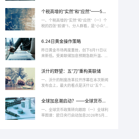
压，现货黄金盘中一度跌破4000美元整
数关口，最终收于40...
个税高增的“实然”和“应然”——5月
财政数据点评
一、个税高增的“实然”和“应然”（一）个
税的四张“脸谱”1、分人群看，是“小众”税
种，10个人约1个人交2022年，国家税
务...
6.24日黄金操作策略
昨日黄金市场再度重挫，创下6月11日以
来新低。受美联储加息预期急剧升温、美
元指数突破101关口影响，金价跌破4100
美元关键整数关...
沃什的野望：五“刀”重构美联储
一、沃什的制度改革拉开序幕在本次新闻
发布会上，最大的看点是沃什以“五个工
作组”开启制度改革的序幕。沃什宣布成
立五大工作小组（Ta...
全球加息潮启动？——全球货币转
向跟踪第14期
一、全球货币政策转向跟踪（一）全球利
率图谱：欧日央行启动加息2026年5月10
日-6月26日，我们跟踪的全球26个主要
经济体中...