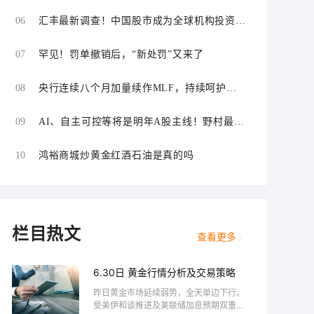
06
汇丰最新调查！中国股市成为全球机构投资者
首选
07
罕见！罚单撤销后，“新处罚”又来了
08
央行连续八个月加量续作MLF，持续呵护中
期流动性
09
AI、自主可控等将是明年A股主线！野村最新
观点来了
10
鸿裕商城炒黄金红酒石油是真的吗
栏目热文
查看更多
6.30日 黄金行情分析及交易策略
昨日黄金市场延续弱势，全天单边下行。
受美伊和谈推进及美联储加息预期双重打