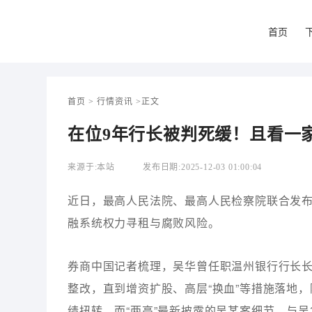
首页
首页
>
行情资讯
>
正文
在位9年行长被判死缓！且看一
来源于:
本站
发布日期:
2025-12-03 01:00:04
近日，最高人民法院、最高人民检察院联合发布
融系统权力寻租与腐败风险。
券商中国记者梳理，吴华曾任职温州银行行长长
整改，直到增资扩股、高层“换血”等措施落地
绩扭转。而“两高”最新披露的吴某案细节，与