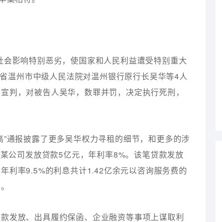
社会影响特别恶劣，使国家和人民利益遭受特别重大
浙江省温州市中级人民法院对温州银行原行长吴华等4人
开宣判，对被告人吴华，数罪并罚，决定执行死刑，
高”通报披露了更多吴华权力寻租的细节，和更多的涉
向某公司发放贷款5亿元，年利率8%。该笔贷款发放
利率9.5%的利息共计1.42亿余元以咨询服务费的
户。
贷款发放、出具履约保函、企业融资等事项上谋取利