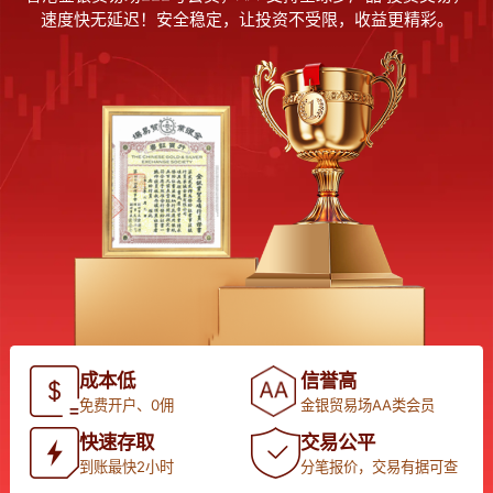
速度快无延迟！安全稳定，让投资不受限，收益更精彩。
成本低
信誉高
免费开户、0佣
金银贸易场AA类会员
快速存取
交易公平
到账最快2小时
分笔报价，交易有据可查