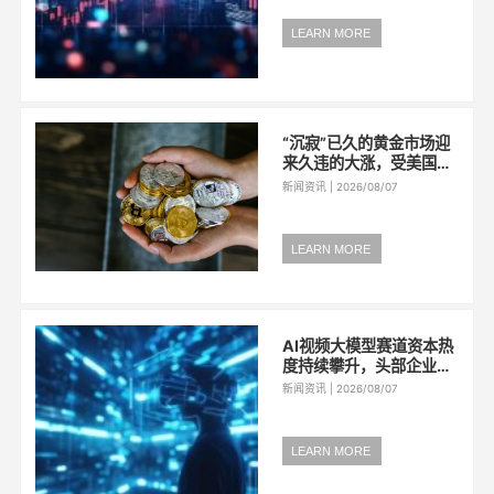
公司将其持有开源证券的
全部股份（4784.60万
LEARN MORE
股）挂牌转让，转让底价
约2.10亿元。这笔交易若
顺利完成，...
“沉寂”已久的黄金市场迎
来久违的大涨，受美国公
债收益率下滑以及重开霍
新闻资讯 | 2026/08/07
尔木兹海峡的努力取得进
展提振，金价升至近七周
高位，创下2月以来最大
LEARN MORE
单日涨幅。8月5日，现货
金暴涨逾4%，突破
4000美元/盎司...
AI视频大模型赛道资本热
度持续攀升，头部企业接
连完成大额融资，技术迭
新闻资讯 | 2026/08/07
代节奏明显加快。记者梳
理发现，近三个月，可灵
AI、生数科技、爱诗科
LEARN MORE
技、演语科技四家公司披
露的新增融资合计已接近