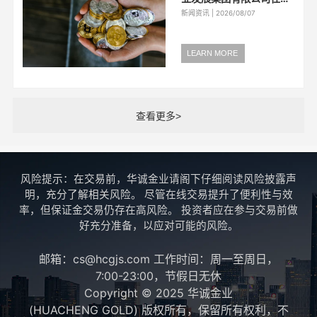
海证券交易所成功发行全
新闻资讯 | 2026/08/07
国首单专项用于词元
（Token）算力工厂建设
的科技创新公司债券（以
LEARN MORE
下简称“科创债”），成功
打通了资本市场与AI底层
算力基础设施之...
查看更多>
风险提示：在交易前，华诚金业请阁下仔细阅读风险披露声
明，充分了解相关风险。 尽管在线交易提升了便利性与效
率，但保证金交易仍存在高风险。 投资者应在参与交易前做
好充分准备，以应对可能的风险。
邮箱：cs@hcgjs.com 工作时间：周一至周日，
7:00-23:00，节假日无休
Copyright © 2025 华诚金业
(HUACHENG GOLD) 版权所有，保留所有权利，不