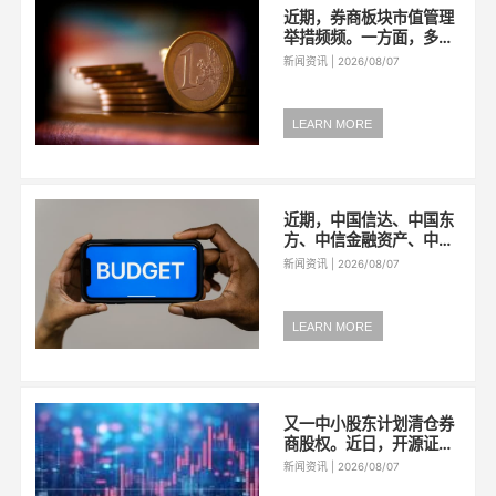
近期，券商板块市值管理
举措频频。一方面，多家
券商重要股东宣布将真金
新闻资讯 | 2026/08/07
白银实施增持；另一方
面，券商板块股份回购事
项密集推进，年内回购总
LEARN MORE
金额已超5亿元。受访专
家认为，随着一系列利好
持续释放，叠加证券行...
近期，中国信达、中国东
方、中信金融资产、中国
长城资产、中国银河资产
新闻资讯 | 2026/08/07
五家全国性金融资产管理
公司（AMC）均召开了
2026年年中党建和经营
LEARN MORE
管理工作会议，总结上半
年工作情况，研究部署下
半年重点任务。综...
又一中小股东计划清仓券
商股权。近日，开源证券
一家中小股东西安曲江文
新闻资讯 | 2026/08/07
化金融控股（集团）有限