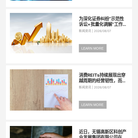
300亿元人民币...
为深化证券纠纷“示范性
诉讼+批量化调解”工作机
制，近日，上海金融法院
新闻资讯 | 2026/08/07
北外滩巡回审判站共享法
庭采取线上方式，公开审
理投资者诉某上市公司证
LEARN MORE
券虚假陈述案件。本次庭
审以“巡回庭审+现场普法
+座谈交流”的...
消费REITs持续展现出穿
越周期的经营韧性，而专
业化、精细化运营正成为
新闻资讯 | 2026/08/07
其构筑资产护城河的关键
变量。近期，公募REITs
二季报陆续披露。中信证
LEARN MORE
券首席经济学家明明团队
认为，消费仍是二季报中
整体业绩相...
近日，无锡高新区科创产
业发展集团有限公司在上