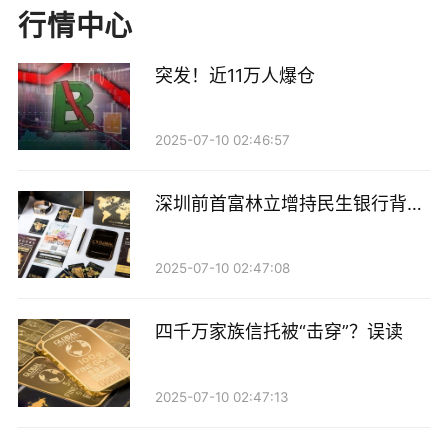
日清晨5点，台风进入24小时警戒线，广东全省转入临
行情中心
战状态。也正是在这一天，基金公司的应急机制再度从
突发！近11万人爆仓
文本走向实战。
台风可以暂停一座城市的日常运转，却无法中断资本市
2025-07-10 02:46:57
场的脉搏。近20家广深基金公司内部人士告诉记者，公
司已及时按照最小范围标准，派驻关键岗位核心人员进
深圳前首富林立增持民生银行背后
入办公大楼，保证系统不中断、交易业务等平稳运行，
的金融拼图
其他人居家办公。
2025-07-10 02:47:08
“台风期间，深圳全市普遍执行最小化在岗要求。”深圳
四千万家族信托被“击穿”？误读
一家中型基金公司人士表示，公司采取了非必要居家远
程办公措施，核心部门保留必要人员驻守。基金经理无
2025-07-10 02:47:13
需在岗，可通过远程授权由交易员或者基金经理助理完
成操作。