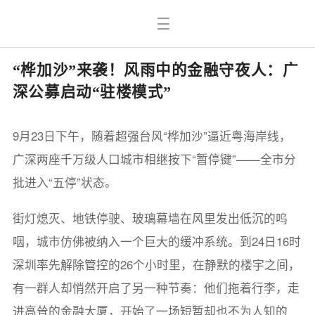
“桦加沙”来袭！风雨中的金融守夜人：广
深公募启动“驻楼模式”
9月23日下午，随着超强台风“桦加沙”逼近粤海岸线，
广深两座千万级人口城市相继按下“暂停键”——全市分
批进入“五停”状态。
街灯熄灭、地铁停驶、玻璃幕墙在风里发出低沉的呜
咽，城市仿佛被纳入一个巨大的缓冲系统。到24日16时
深圳率先解除管控的26个小时里，在静默的楼宇之间，
有一群人却悄然开启了另一种节奏：他们拖着行李，走
进高耸的金融大厦，开始了一场短暂却也不为人知的