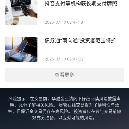
抖音支付等机构获长期支付牌照
据其透露，公司在疫情期间便已建立起成熟的远程办公
2025-07-10 02:47:18
体系，核心岗位有明确驻守预案。交易部门执行严格风
控制度，基金经理操作频率取决于个人风格。
债券通“南向通”投资者范围将扩至
“9月23日晚，公司相关部门均派员工留守公司，24日全
非银机构
天坚守岗位，其他员工居家远程办公，全力保障公司投
2025-07-10 02:47:22
资、交易、基金结算等业务的顺畅。”另一家深圳中型
查看更多
基金公司人士称，在此之前，公司综合部已为“驻点”的
同事准备了洗漱用具、床铺、餐食等物品。
风险提示：在交易前，华诚金业请阁下仔细阅读风险披露声
“我们昨天组织召开了专题会议，由总经理组织经营管
明，充分了解相关风险。 尽管在线交易提升了便利性与效
理层及广州办公地相关中后台、投研交、渠道销售等部
率，但保证金交易仍存在高风险。 投资者应在参与交易前做
好充分准备，以应对可能的风险。
门确认应急安排，全力保障公司在台风期间安全运
营。”一家总部在广州的基金公司人士称，公司广州地