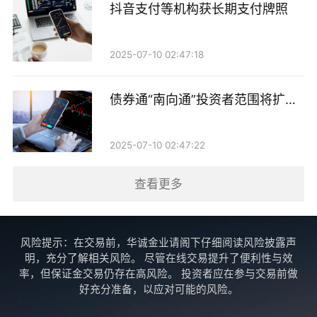
抖音支付等机构获长期支付牌照
性的问题，违反相关规定，已要求支付宝公司进行支付
服务优化改进。未发现支付宝公司存在其他违反中国人
2025-07-10 02:47:18
民银行相关管理规定的情形。
债券通“南向通”投资者范围将扩至
另据澎湃新闻消息，涉事基金会人员称，所收到的款项
非银机构
用于公益且执行完毕，支付宝公司核对捐赠行为反馈为
2025-07-10 02:47:22
“正常”。
查看更多
这并非国内第三方支付平台首次出现关闭支付权限后仍
被莫名扣款、非自愿资金划转的相关纠纷。此前多家媒
体曾报道，有部分用户关闭免密支付、锁定账户支付功
风险提示：在交易前，华诚金业请阁下仔细阅读风险披露声
能后，仍被平台商户自动续费、隐性扣费，他们在不知
明，充分了解相关风险。 尽管在线交易提升了便利性与效
率，但保证金交易仍存在高风险。 投资者应在参与交易前做
情情况下长期被小额高频扣款，累计金额从数千元至上
好充分准备，以应对可能的风险。
万元不等。