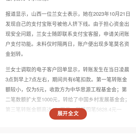
报道显示，山西一位兰女士表示，她在2023年10月21日
发现自己的支付宝账号被他人挤下线。由于担心资金出
现安全问题，兰女士随即联系支付宝客服，申请关闭账
户支付功能。未料仅时隔两日，账户便出现多笔莫名资
金划转。
兰女士调取的电子客户回单显示，转账发生在当日凌晨
3点到早上7点左右，期间共有6笔扣款。第一笔转账金
额较小，仅为5元，收款方为中华思源工程基金会；第
二笔数额扩大至1000元，转给了中国乡村发展基金会；
第三笔转账金额高达184万元，和第四笔5828.4元一
展开全文
样，均转给了中国乡村发展基金会。值得注意的是，这
四笔扣款集中在5分钟内被连续划出。最后的两笔扣款