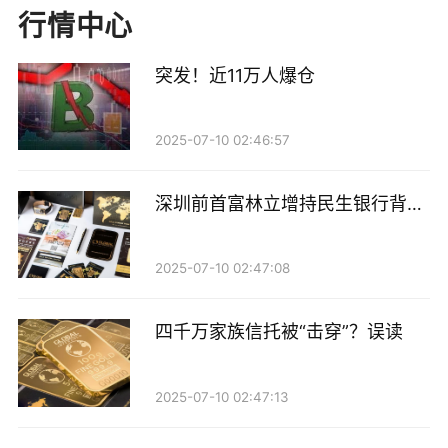
则发生5点到7点，转账金额分别为102.6元和30元，收
行情中心
款方为贵州省慈善总会。
突发！近11万人爆仓
由于支付宝方面未能有效解决，兰女士此后曾向警方求
助，但未有立案进展。
2025-07-10 02:46:57
去年2月，中国人民银行上海分行就兰女士举报相关问
深圳前首富林立增持民生银行背后
题给出的答复意见书提及，涉及的6笔交易中，其中5笔
的金融拼图
交易为使用电脑验证支付密码完成的交易，其余1笔交
2025-07-10 02:47:08
易是用手机完成。
经中国人民银行上海分行了解，支付宝支付功能关闭的
四千万家族信托被“击穿”？误读
情况下，用户在消费、转账等场景无法支付；但在公益
捐赠场景，仍保留了付款的功能。
2025-07-10 02:47:13
该行表示，发现支付宝存在未及时向消费者披露服务特