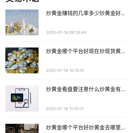
这段时间内，许多投资者纷纷涌入黄金市场，炒黄
金成为了一种热门的投资方式。对于普通投资者来说，
炒黄金赚钱的几率多少炒黄金好还
了解黄金市场的动态，掌握价格变动的原因，显得尤为
是炒白银好
重要。
2025-07-16 09:39:44
炒黄金的原因
炒黄金哪个平台好现在炒现货黄金
哪个平台好
那么，究竟是什么因素导致黄金价格的上涨呢？首
先，全球经济的不确定性是一个重要原因。在经济萧
2025-07-16 10:15:01
条、股市下跌的情况下，投资者往往选择将资金转移到
黄金等避险资产上，从而推动了黄金价格的上涨。
炒黄金看盘要注意什么炒黄金有哪
些看盘技巧
其次，通货膨胀也是推动黄金价格上涨的一个重要
2025-07-16 11:15:01
因素。当货币贬值时，黄金作为一种实物资产，其价值
往往会相对上升。此外，各国央行的货币政策，尤其是
炒黄金哪个平台好炒黄金去哪里开