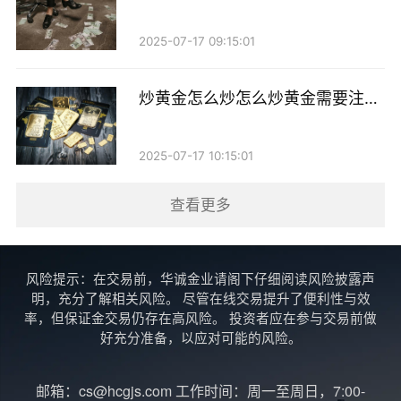
低利率政策，也会导致投资者对黄金的需求增加，从而
户比较好
进一步推高价格。
2025-07-17 09:15:01
投资黄金的风险与策略
炒黄金怎么炒怎么炒黄金需要注意
什么时候
尽管炒黄金有其吸引力，但投资者也需要认识到其
中的风险。黄金价格的波动性较大，短期内可能会出现
2025-07-17 10:15:01
剧烈的涨跌。因此，投资者在进入黄金市场之前，应该
查看更多
做好充分的市场调研和风险评估。
对于普通投资者来说，可以选择定投黄金，即在固
风险提示：在交易前，华诚金业请阁下仔细阅读风险披露声
定的时间以固定的金额购买黄金，这样可以分散风险，
明，充分了解相关风险。 尽管在线交易提升了便利性与效
降低因市场波动带来的影响。此外，投资者还可以通过
率，但保证金交易仍存在高风险。 投资者应在参与交易前做
好充分准备，以应对可能的风险。
黄金ETF（交易所交易基金）、黄金期货等金融工具来
间接投资黄金，这些工具具有更高的流动性和灵活性。
邮箱：cs@hcgjs.com 工作时间：周一至周日，7:00-