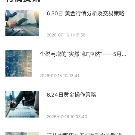
历。她的履历颇具代表性：早年曾任华为技术有限公司
6.30日 黄金行情分析及交易策略
工程师，随后入行担任招商证券信息技术中心系统开发
工程师。她是证券业托管外包业务的早期创始人之一，
2026-07-16 11:15:58
曾担任招商证券托管部首任总经理，后期还执掌过招商
证券资管子公司，可谓从技术到业务、从资管到实业的
个税高增的“实然”和“应然”——5月财
“多面手”。
政数据点评
2024年4月，秦湘加盟华林证券，在上任时，华林证券
2026-07-16 10:03:41
还曾表示，秦湘的加盟，将为华林证券带来创新思维和
科技驱动的先进管理经验，纵深推进华林证券在科技金
6.24日黄金操作策略
融领域的战略布局与业务创新。
在华林证券履职期间，赶上资本市场活跃期，秦湘交出
2026-07-16 10:03:40
了不错的业绩。2024年当年，在秦湘履职的首个完整年