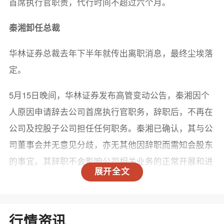
首席执行官职责，代行时间不超过六个月。
秦湘卸任总裁
华林证券总裁去年下半年就传出离职消息，最终尘埃落
定。
5月15日晚间，华林证券发布高管变动公告，秦湘因个
人原因申请辞去公司首席执行官职务，辞职后，不再在
公司及控股子公司担任任何职务。秦湘已确认，其与公
司董事会并无意见分歧，亦无其他因辞职而需知会股东
的事宜。其辞职不会影响公司相关业务的正常开展和进
展开全文
行。华林证券董事会对秦湘在任期间为公司发展做出的
贡献表示感谢。
履历显示，秦湘现年53岁，拥有超过20年的券业从业经
行情资讯