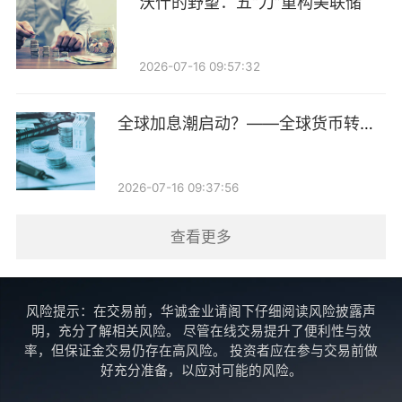
沃什的野望：五“刀”重构美联储
度，华林证券净利润同比剧增1014%至3.53亿元。2025
年全年，该公司净利润再度同比增长43.35%至5.06亿
元。
2026-07-16 09:57:32
据业内人士透露，秦湘的下一站或将从事私募行业，而
全球加息潮启动？——全球货币转向
接替她代行总裁职务的是今年4月才入职华林证券的董
跟踪第14期
东。
2026-07-16 09:37:56
据悉，董东2026年4月辞任国盛证券副总经理，同月入
查看更多
职华林证券，此前曾在大鹏证券、广发证券任职，在经
纪业务、财富管理及投资银行等领域均有积累。如果董
东最终正式接任，这将是华林证券自2021年高调宣布互
风险提示：在交易前，华诚金业请阁下仔细阅读风险披露声
明，充分了解相关风险。 尽管在线交易提升了便利性与效
联网转型以来迎来的第5位CEO。
率，但保证金交易仍存在高风险。 投资者应在参与交易前做
好充分准备，以应对可能的风险。
一季度净利下滑