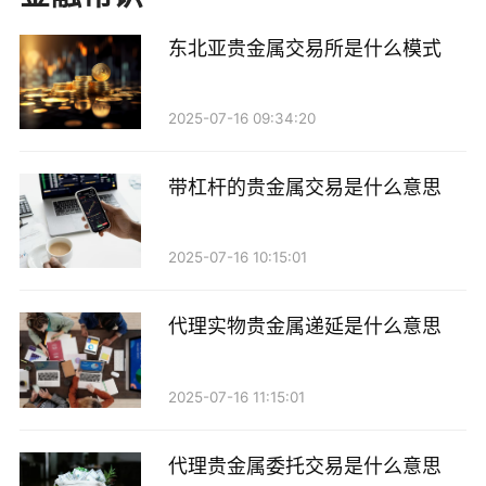
三、代理个人贵金属交易的应付款
东北亚贵金属交易所是什么模式
在进行贵金属交易时，投资者需要支付一定的费
用，这些费用通常被称为“应付款”。具体来说，代理个
2025-07-16 09:34:20
人贵金属交易的应付款主要包括以下几种：
1. 交易佣金：这是投资者在每次交易中需要支付给
带杠杆的贵金属交易是什么意思
代理公司的费用，通常以交易金额的一定比例计算。佣
金的高低会直接影响投资者的交易成本。
2025-07-16 10:15:01
2. 点差：点差是指贵金属买入价与卖出价之间的差
代理实物贵金属递延是什么意思
额。在许多交易平台中，点差是代理公司盈利的一部
分。投资者在交易时，买入和卖出的价格差异直接影响
2025-07-16 11:15:01
利润。
代理贵金属委托交易是什么意思
3. 管理费：某些代理公司可能会收取管理费用，以