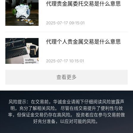
和分析工具，帮助投资者更好地理解市场趋势。
代理贵金属委托交易是什么意思
五、降低持有成本
2025-07-17 09:15:01
在传统的现货交易中，投资者需要承担实物贵金属
的存储和保险等费用，而现货延期交收合约则不需要实
代理个人贵金属交易是什么意思
际持有贵金属，因此可以有效降低持有成本。投资者可
以把更多的资金投入到交易中，而不是用来支付存储费
2025-07-17 10:15:01
用。这使得现货延期交收合约更具吸引力，尤其是对于
查看更多
那些希望降低交易成本的投资者。
六、风险管理
风险提示：在交易前，华诚金业请阁下仔细阅读风险披露声
明，充分了解相关风险。 尽管在线交易提升了便利性与效
现货延期交收合约还可以作为风险管理的工具。投
率，但保证金交易仍存在高风险。 投资者应在参与交易前做
资者可以通过这种合约对冲其他投资组合中的风险。例
好充分准备，以应对可能的风险。
如，如果投资者在其他市场上持有大量贵金属资产，但