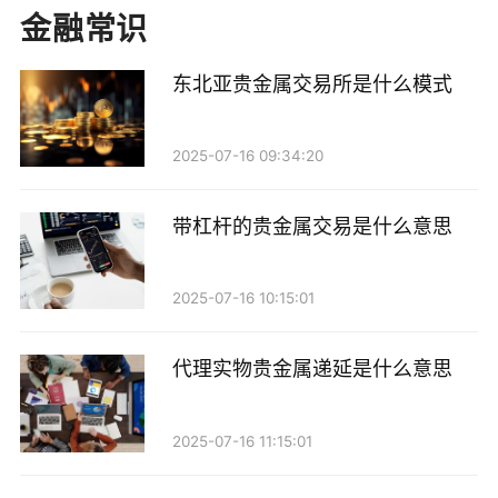
金融常识
三、杠杆效应
东北亚贵金属交易所是什么模式
许多贵金属交易平台提供杠杆交易的选项。通过现
货延期交收合约，投资者可以用较小的资金控制较大的
2025-07-16 09:34:20
交易量。这种杠杆效应既可以放大收益，也可能加大风
险，因此投资者在使用杠杆时需要谨慎评估自己的风险
带杠杆的贵金属交易是什么意思
承受能力。
四、价格透明
2025-07-16 10:15:01
现货市场的价格通常比较透明，投资者可以通过各
代理实物贵金属递延是什么意思
种渠道获取实时的市场报价。这种透明度使得投资者在
进行延期交收时能够更好地把握市场动态，从而做出更
2025-07-16 11:15:01
明智的决策。此外，许多交易所和平台还提供实时数据